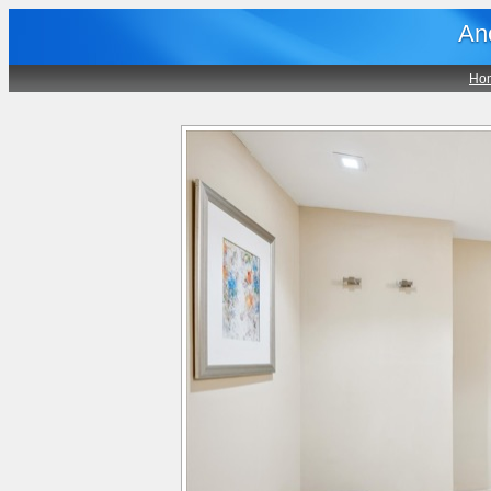
An
Ho